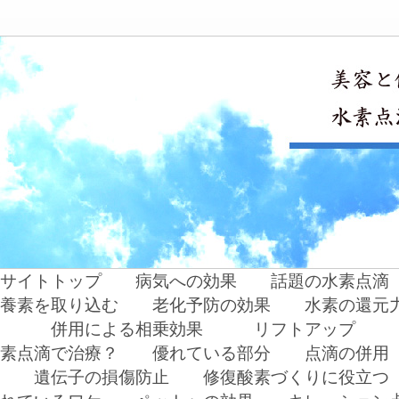
サイトトップ
病気への効果
話題の水素点滴
養素を取り込む
老化予防の効果
水素の還元
併用による相乗効果
リフトアップ
素点滴で治療？
優れている部分
点滴の併用
遺伝子の損傷防止
修復酸素づくりに役立つ